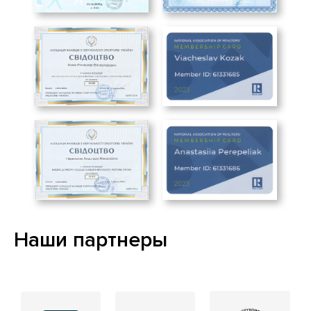
Задействовать при продаже
недвижимости все каналы
привлечения покупателя и в том числе
всех риэлторов и агентства
недвижимости из профессионального
сообщества.
Отсутствие опыта и хотя бы одного из
перечисленных навыков или знаний не
позволяет решить необходимый вопрос в
кратчайшие сроки и с максимальной
выгодой для себя во всех направлениях.
Наши партнеры