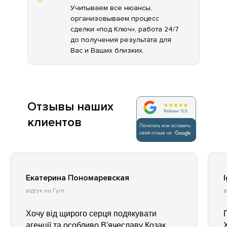
Учитываем все нюансы,
организовываем процесс
сделки «под Ключ», работа 24/7
до получения результата для
Вас и Ваших близких.
Отзывы наших
клиентов
Екатерина Пономаревская
відгук на Гугл
в
Хочу від щирого серця подякувати
агенції та особливо В'ячеславу Козак.