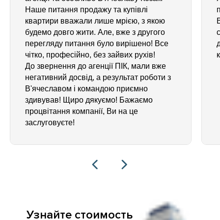
Наше питання продажу та купівлі
квартири вважали лише мрією, з якою
будемо довго жити. Але, вже з другого
перегляду питання було вирішено! Все
чітко, професійно, без зайвих рухів!
До звернення до агенції ПІК, мали вже
негативний досвід, а результат роботи з
В'ячеславом і командою приємно
здивував! Щиро дякуємо! Бажаємо
процвітання компанії, Ви на це
заслуговуєте!
Узнайте стоимость